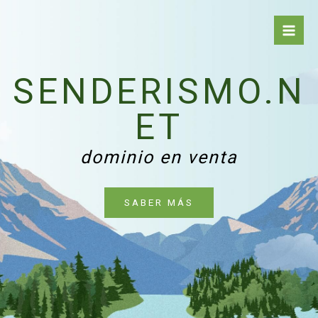
Ir
al
Mai
contenido
Men
SENDERISMO.N
ET
dominio en venta
SABER MÁS